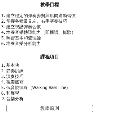
教學目標
建立穩定的彈奏姿勢與肌肉運動習慣
掌握各種常見左、右手演奏技巧
建立視譜彈奏習慣
培養音樂轉譯能力（即採譜、抓歌）
熟習基本和聲理論
培養音樂分析能力
​課程項目
基本功
節奏訓練
演奏技巧
視奏聽寫
低音旋律線（Walking Bass Line)
和聲學
音樂分析
教學原則
課程資訊索引