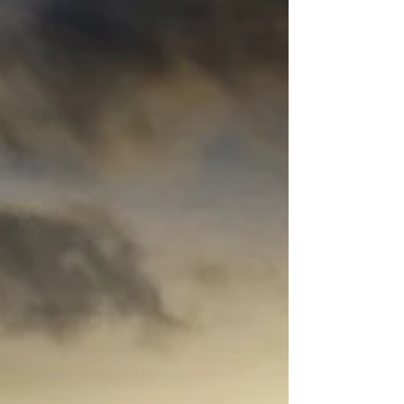
在簡譜裡，不需要太在意現在實際彈奏的是什麼音，加
以使用簡譜又非常容易ㄧ併使用首調唱名，也就是今天
如果碰上的曲子是G大調，那G就記作1、唱作Do，明天
如果碰上Db大調，那Db就記作1、唱作Do，你如果給ㄧ
個小孩每天認ㄧ個不同的人叫爸爸，那他怎麼可能不懷
疑到底誰才是真的爸爸？