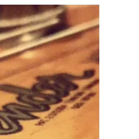
wahahamusicstudio
2019年4月24日
為什麼要視譜？不能靠感覺嗎？
有fu不是比較重要嗎？（2/2）
在這裡我所要強調的並不是正確性的重要，而是練習與
演奏的區別，在演奏時因為情感澎湃而出了ㄧ些小差
錯，其實瑕不掩瑜、不打緊，當下如果你過於在意，反
而很可能會誤了之後的演奏。但如果在練習的時候，ㄧ
次次情感豐富地彈錯音、落拍而不自覺，那就很要緊
啊！這就像是總是在說錯話惹怒別人後，解釋自己