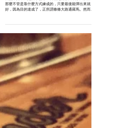
wahahamusicstudio
2019年9月10日
一定要看五線譜嗎？簡譜或TAB
譜不行嗎？彈得出來就好啦！
（1/3）
當然，如果只是要學會某一首特定的歌曲或手法段落，
那麼不管是靠什麼方式練成的，只要最後能彈出來就
好，因為目的達成了，正所謂條條大路通羅馬。然而我
認為絕大多數的人只要持續彈琴，很快就會食髓知味，
想彈的歌曲會從一首變兩首、兩首變四首、四首變八
首，一切會像沙威瑪一樣無性增殖下去，鮮少有人