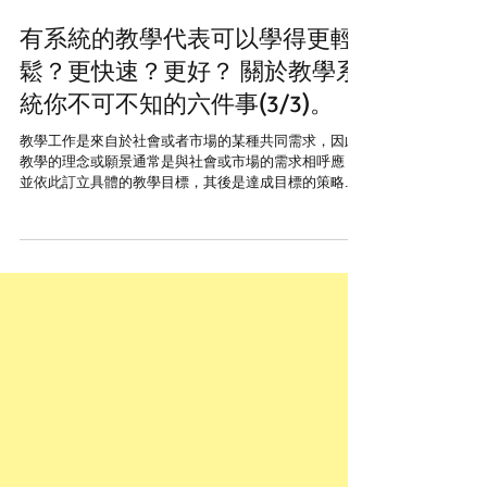
wahahamusicstudio
2017年9月8日
有系統的教學代表可以學得更輕
鬆？更快速？更好？ 關於教學系
統你不可不知的六件事(3/3)。
教學工作是來自於社會或者市場的某種共同需求，因此
教學的理念或願景通常是與社會或市場的需求相呼應，
並依此訂立具體的教學目標，其後是達成目標的策略、
執行的方法、成效的評估，最後整合為系統。因此其隨
時代不同，因地域有別，拉麵來到台灣都還需要更改口
味，電器用品帶到國外也還需要萬用接頭，各