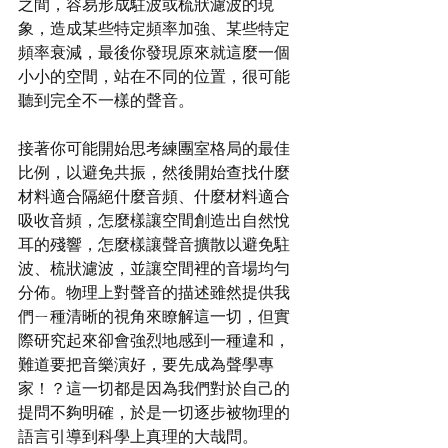
之間，容易形成駐波或梳狀濾波的現
象，造成某些特定頻率加強、某些特定
頻率衰減，最後你發現原來就這麼一個
小小的空間，站在不同的位置，很可能
聽到完全不一樣的聲音。
接著你可能開始思考練團室格局的最佳
比例，以避免共振，然後開始查找什麼
材料適合隔絕什麼音頻、什麼材料適合
吸收音頻，怎麼樣讓空間創造出自然悅
耳的殘響，怎麼樣讓聲音擴散以避免駐
波、梳狀濾波，並讓空間裡的音場均勻
分佈。物理上對聲音的描述雖然提供我
們ㄧ種清晰的視角來瞭解這一切，但實
際研究起來卻會強烈地感到一種違和，
難道要把音樂演好，要先成為聲學專
家！？這一切都是因為我們對於自己的
提問不夠明確，於是一切逐步被物理的
語言引導到科學上真理的大哉問。