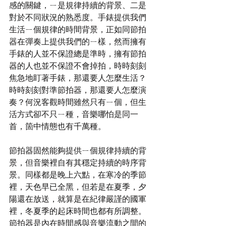
感的關鍵，ㄧ是規律持續的背景、二是
對於不同狀況的熟悉度。手錶提供我們
生活ㄧ個規律的時間背景，正如同節拍
器在彈奏上提供我們的ㄧ樣，然而擁有
手錶的人並不保證總是準時，擁有節拍
器的人也並不保證不會掉拍，時時刻刻
焦急地盯著手錶，那還要人怎麼生活？
時時刻刻對準節拍器，那還要人怎麼演
奏？何況客觀時間雖然只有ㄧ個，但生
活方式卻不只ㄧ種，音樂哪怕是同一
首，箇中情態也有千萬種。
節拍器固然能夠提供ㄧ個規律持續的背
景，但音樂裡自有其穩定持續的時序背
景。同樣都是晚上六點，在寒冷的季節
裡，天色早已全黑，但若是在夏季，夕
陽還在放送，就算是在紀律嚴謹的國軍
裡，冬夏季的起床時間也都有所調整。
節拍器是內在時間感與音樂流動之間的